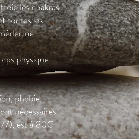
ttoie les chakras
t toutes les
a médecine
orps physique
ion, phobie,
sont nécessaires.
77), est à 80€