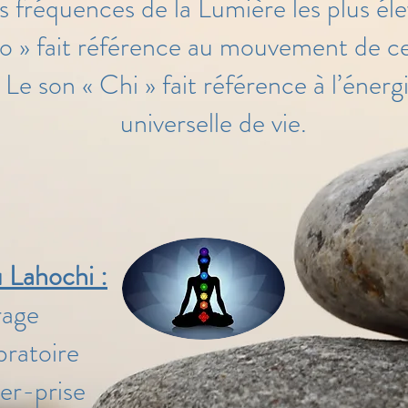
s fréquences de la Lumière les plus él
o » fait référence au mouvement de c
Le son « Chi » fait référence à l’énerg
universelle de vie.
u Lahochi :
rage
bratoire
her-prise