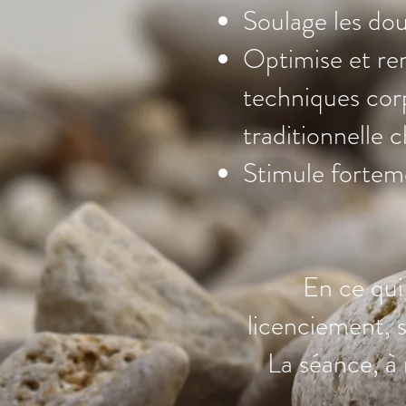
Soulage les dou
Optimise et ren
techniques corp
traditionnelle c
Stimule fortem
En ce qui 
licenciement, 
La séance, à