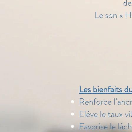
de
Le son « H
Les bienfaits d
Renforce l’anc
Elève le taux vi
Favorise le lâc