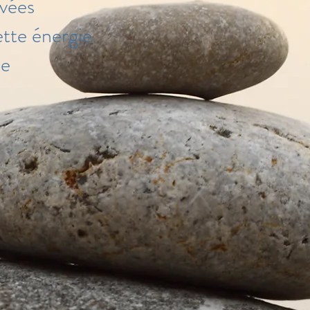
evées
ette énergie.
ie