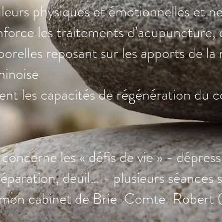
leurs physiques et émotionnelles
et ne
force les traitements d’acupuncture, e
orelles reposant sur les apports de l
hinoise
ent les capacités de régénération du c
concerne les « défis de vie » - dépress
séparation, deuil… - plusieurs séances 
 mon cabinet de Brie-Comte-Robert (